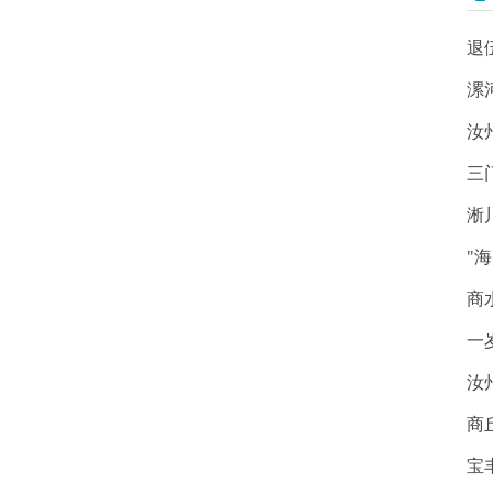
退
漯
汝
三
淅
"
商
一
汝
商
宝