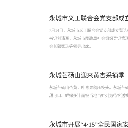
永城市义工联合会党支部成
7月14日，永城市义工联合会党支部成立暨
书记刘清军，永城市民政局社会组织登记管
会长郭家玮等领导出席。
永城芒砀山迎来黄杏采摘季
永城芒砀山杏黄，叶青果稠压枝头。永城芒
甜可口、鲜嫩多汁而被当地百姓列为待客送
永城市开展“4·15”全民国