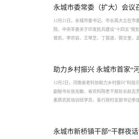
永城市委常委（扩大）会议
12月21日，永城市委书记、市长高大立在
院、中央军委关于印发民兵建设“十四五”规
曾凯、李宗岩、王琴芝、丁振波、郭文奎、
助力乡村振兴 永城市首家“
12月2日，河南省老科协助力乡村振兴“科
副秘书长张兆敏、省农科院老干部处长赵志
素质农民培训班学员、各行政村支部书记参
永城市新桥镇干部“干群夜话