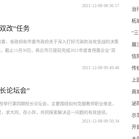
2021-12-08 08:56:17
治
柘
双改”任务
“
省委、省政府和市委市政府关于深入打好污染防治攻坚战的决策
展
。截止11月30日，商丘市已提前完成2021年度食用菌企业“双
信
2021-12-08 09:49:48
传
上
长论坛会”
商
泌
学校举行第四期校长论坛会，主要围绕如何克服教师职业倦怠，
讨，求大同，存小异，共同探索解决这一问题的有效途径。
示
2021-12-08 09:50:34
开
大