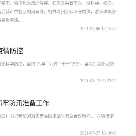
是暴雨、雷电和大风的侵袭。狂风夹杂着雨水，塑料袋、纸屑、
雨后城市中靓丽的风景线，机械清扫大队坚守岗位，清理垃圾杂
路变得整洁。
2021-09-06 17:15:39
疫情防控
科学防控，坚持“八早”“九有”“十严”方针，坚决打赢新冠肺
2021-08-12 09:23:52
抓牢防汛准备工作
区）书记参加的落实市委防汛战时紧急会议精神，“六项措施”
2021-07-27 16:18:49