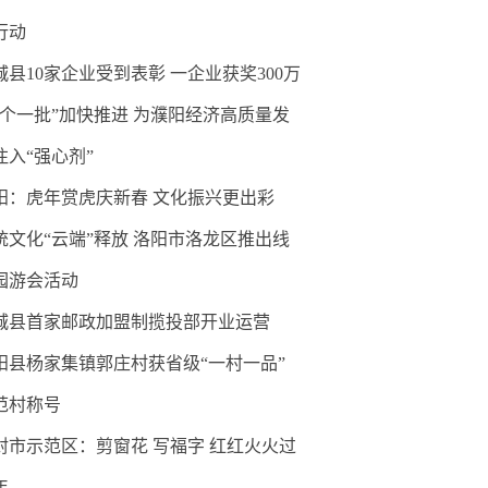
行动
城县10家企业受到表彰 一企业获奖300万
三个一批”加快推进 为濮阳经济高质量发
注入“强心剂”
阳：虎年赏虎庆新春 文化振兴更出彩
统文化“云端”释放 洛阳市洛龙区推出线
园游会活动
城县首家邮政加盟制揽投部开业运营
阳县杨家集镇郭庄村获省级“一村一品”
范村称号
封市示范区：剪窗花 写福字 红红火火过
年