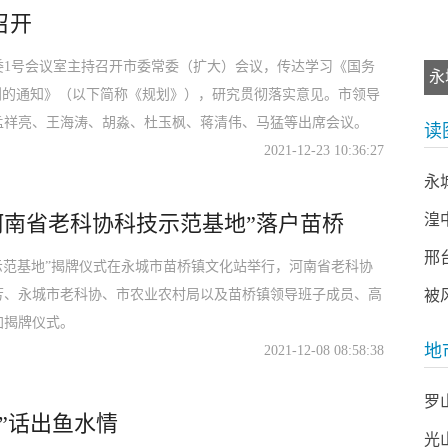
召开
市委1号会议室主持召开市委常委（扩大）会议，传达学习《国务
永
划的通知》（以下简称《规划》），研究贯彻落实意见。市领导
大
孟祥亮、王海涛、胡淼、杜玉枫、蒋清伟、马猛等出席会议。
读
2021-12-23 10:36:27
永
河南省老科协科技示范基地”落户苗桥
湟
邢
技示范基地”揭牌仪式在永城市苗桥镇文化站举行，河南省老科协
芳、永城市老科协、市农业农村局以及苗桥镇领导班子成员、高
被
加揭牌仪式。
地
2021-12-08 08:58:38
罗
”话出鱼水情
光