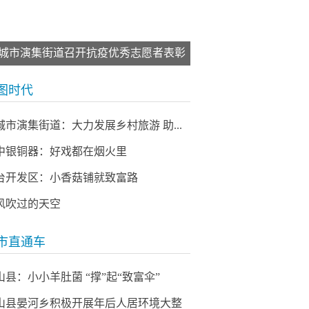
城市演集街道召开抗疫优秀志愿者表彰
会
图时代
城市演集街道：大力发展乡村旅游 助...
中银铜器：好戏都在烟火里
台开发区：小香菇铺就致富路
风吹过的天空
市直通车
山县：小小羊肚菌 “撑”起“致富伞”
山县晏河乡积极开展年后人居环境大整