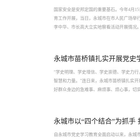
国家安全是安邦定国的重要基石。今年4月1
育工作开展，当日，永城市在市人民广场举行了
李中华、市长高大立实地察看活动开展情况
永城市苗桥镇扎实开展党史
“学史明理、学史增信、学史崇德、学史力
智慧和力量。”连日来，永城市苗桥镇扎实
好群众身边的急难事、麻烦事、烦心事，切
永城市以“四个结合”为抓手
自永城市党史学习教育全面启动以来，永城