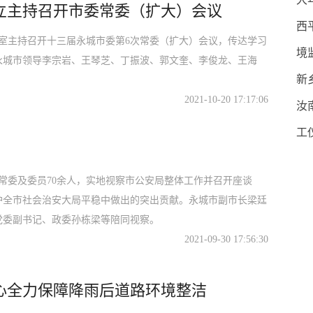
立主持召开市委常委（扩大）会议
西
室主持召开十三届永城市委第6次常委（扩大）会议，传达学习
境
永城市领导李宗岩、王琴芝、丁振波、郭文奎、李俊龙、王海
新
2021-10-20 17:17:06
汝
工
协常委及委员70余人，实地视察市公安局整体工作并召开座谈
护全市社会治安大局平稳中做出的突出贡献。永城市副市长梁廷
党委副书记、政委孙栋梁等陪同视察。
2021-09-30 17:56:30
心全力保障降雨后道路环境整洁