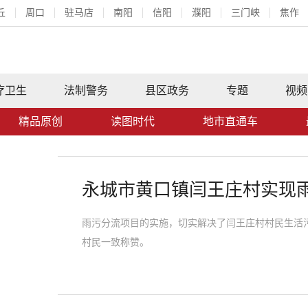
丘
周口
驻马店
南阳
信阳
濮阳
三门峡
焦作
疗卫生
法制警务
县区政务
专题
视频
精品原创
读图时代
地市直通车
永城市黄口镇闫王庄村实现
雨污分流项目的实施，切实解决了闫王庄村村民生活污
村民一致称赞。